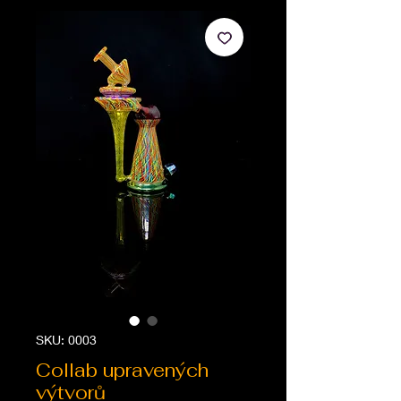
SKU: 0003
Collab upravených
výtvorů