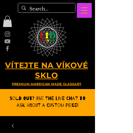
VÍTEJTE NA VÍKOVÉ
SKLO
PREMIUM AMERICAN MADE GLASSART
Sold Out? Use the Live CHat to
ask about a Custom Piece!