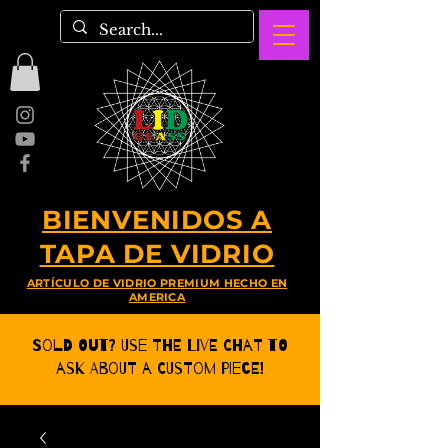
BIENVENIDOS A
TAPA DE VIDRIO
ARTÍCULO DE VIDRIO PREMIUM HECHO EN
AMERICA
Sold Out? Use the Live CHat to
ask about a Custom Piece!