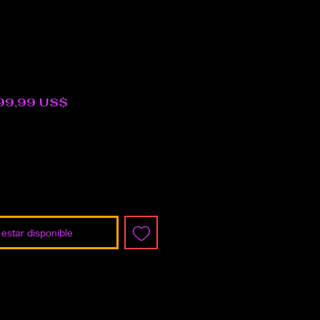
recio
Precio
99,99 US$
de
oferta
l estar disponible