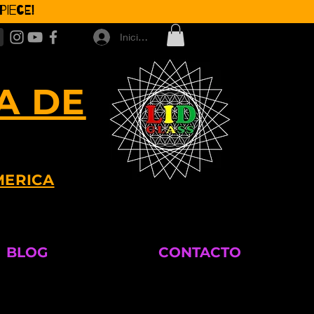
iece!
Iniciar sesión
A DE
MERICA
BLOG
CONTACTO