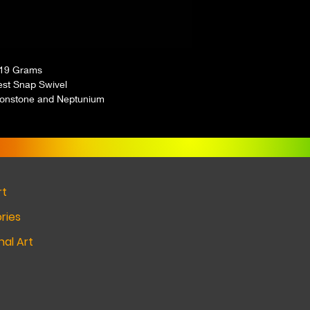
19 Grams
est Snap Swivel
onstone and Neptunium
rt
ries
al Art