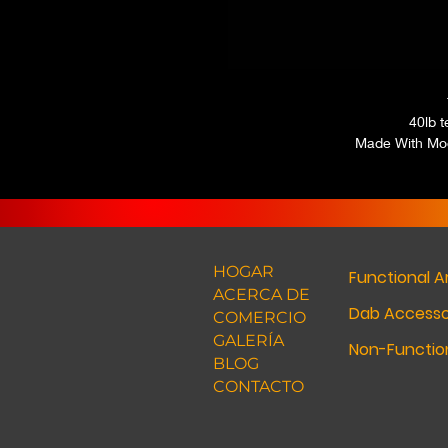
40lb t
Made With Mo
HOGAR
Functional A
ACERCA DE
Dab Accesso
COMERCIO
GALERÍA
Non-Function
BLOG
CONTACTO