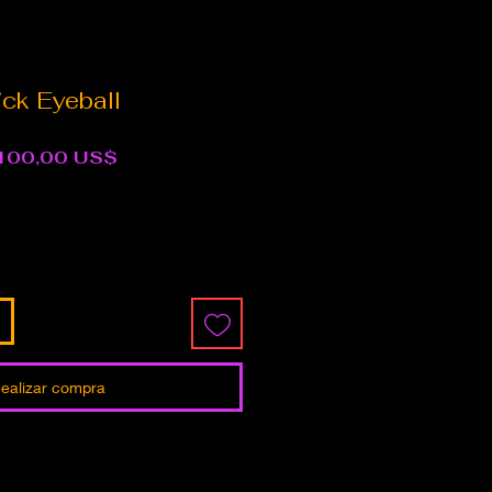
ick Eyeball
recio
Precio
100,00 US$
de
oferta
ealizar compra