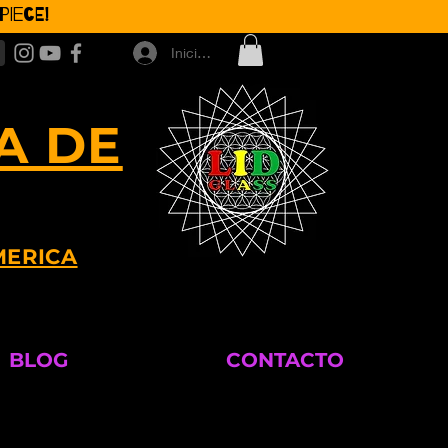
iece!
Iniciar sesión
A DE
MERICA
BLOG
CONTACTO