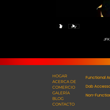
JFK 
HOGAR
Functional A
ACERCA DE
Dab Accesso
COMERCIO
GALERÍA
Non-Function
BLOG
CONTACTO