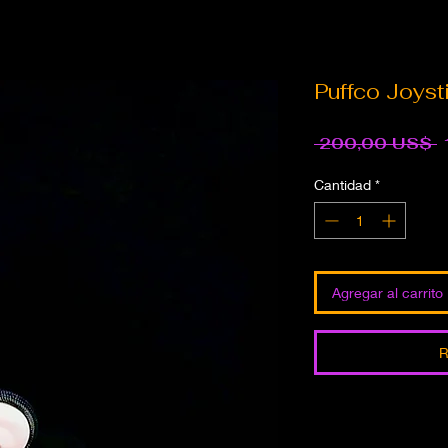
Puffco Joyst
P
 200,00 US$ 
Cantidad
*
Agregar al carrito
R