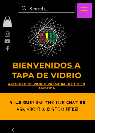
BIENVENIDOS A
TAPA DE VIDRIO
ARTÍCULO DE VIDRIO PREMIUM HECHO EN
AMERICA
Sold Out? Use the Live CHat to
ask about a Custom Piece!