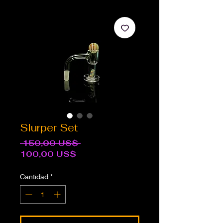
Slurper Set
Precio
 150,00 US$ 
Precio
100,00 US$
de
oferta
Cantidad
*