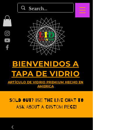
BIENVENIDOS A
TAPA DE VIDRIO
ARTÍCULO DE VIDRIO PREMIUM HECHO EN
AMERICA
Sold Out? Use the Live CHat to
ask about a Custom Piece!