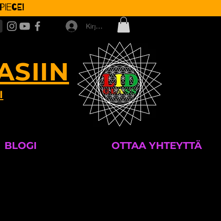
iece!
Kirjaudu
ASIIN
I
BLOGI
OTTAA YHTEYTTÄ