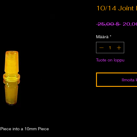
10/14 Joint
Norma
 25,00 $ 
20,0
hinta
Määrä
*
Tuote on loppu
Ilmoita 
Piece into a 10mm Piece