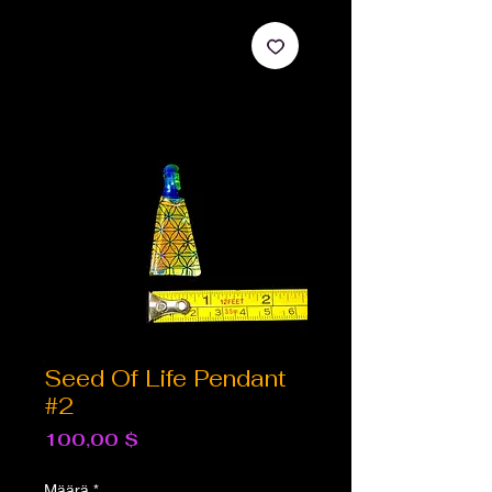
Seed Of Life Pendant
#2
Hinta
100,00 $
Määrä
*