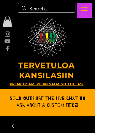
TERVETULOA
KANSILASIIN
PREMIUM AMERICAN VALMISTETTU LASI
Sold Out? Use the Live CHat to
ask about a Custom Piece!