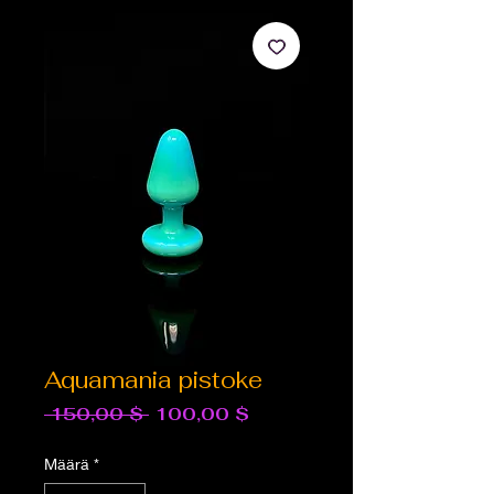
Aquamania pistoke
Normaali
Alehinta
 150,00 $ 
100,00 $
hinta
Määrä
*