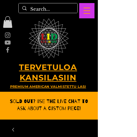
TERVETULOA
KANSILASIIN
PREMIUM AMERICAN VALMISTETTU LASI
Sold Out? Use the Live CHat to
ask about a Custom Piece!