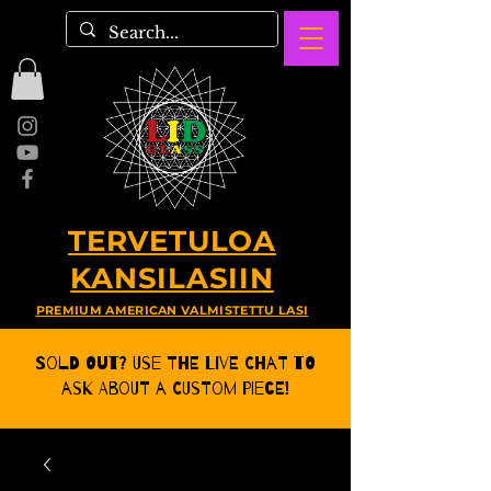
TERVETULOA
KANSILASIIN
PREMIUM AMERICAN VALMISTETTU LASI
Sold Out? Use the Live CHat to
ask about a Custom Piece!