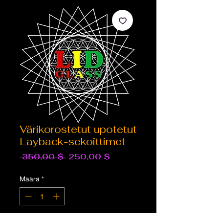
Värikorostetut upotetut
Layback-sekoittimet
Normaali
Alehinta
 350,00 $ 
250,00 $
hinta
Määrä
*