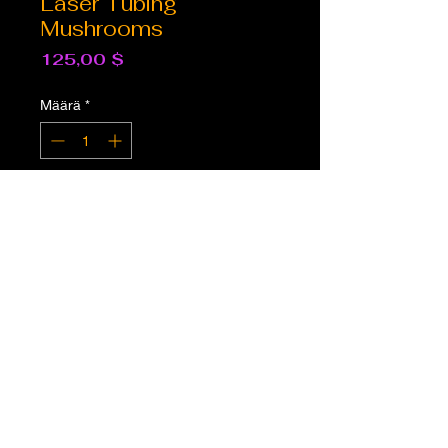
Laser Tubing
Mushrooms
Hinta
125,00 $
Määrä
*
Tuote on loppu
Ilmoita kun saatavilla
30mm x 6mm
6.5 inches
YLEISTIETOA
LÄHETYKSEN TIEDOT
FAQ