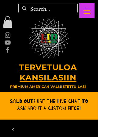
TERVETULOA
KANSILASIIN
PREMIUM AMERICAN VALMISTETTU LASI
Sold Out? Use the Live CHat to
ask about a Custom Piece!