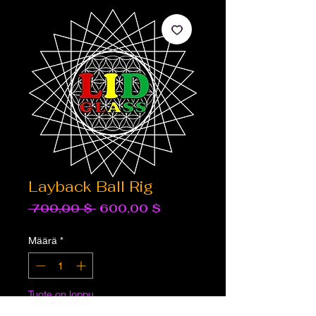
Layback Ball Rig
Normaali
Alehinta
 700,00 $ 
600,00 $
hinta
Määrä
*
Tuote on loppu