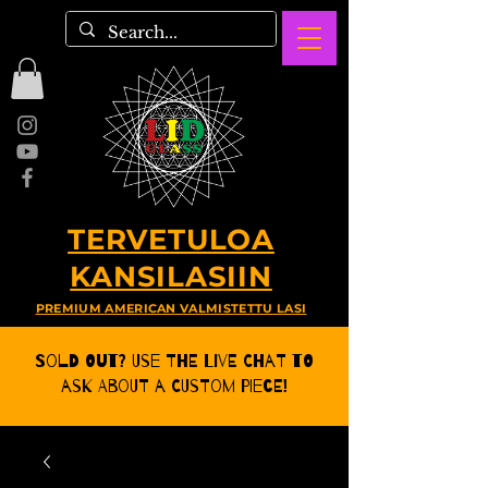
TERVETULOA
KANSILASIIN
PREMIUM AMERICAN VALMISTETTU LASI
Sold Out? Use the Live CHat to
ask about a Custom Piece!