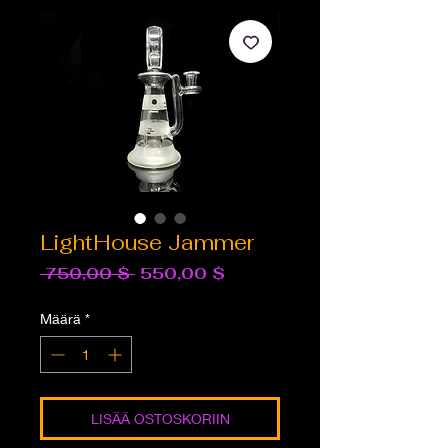
LightHouse Jammer
Normaali
Alehinta
 750,00 $ 
550,00 $
hinta
Määrä
*
LISÄÄ OSTOSKORIIN