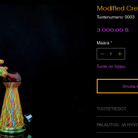
Modified Cre
Tuotenumero: 0003
Hin
3 000,00 $
Määrä
*
Tuote on loppu
Ilmoita 
TUOTETIEDOT
PALAUTUS- JA HYVI
Olen palautus- ja pa