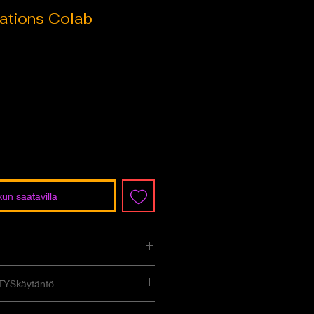
ations Colab
ta
kun saatavilla
TYSkäytäntö
lautusoikeus. Olen hyvä paikka