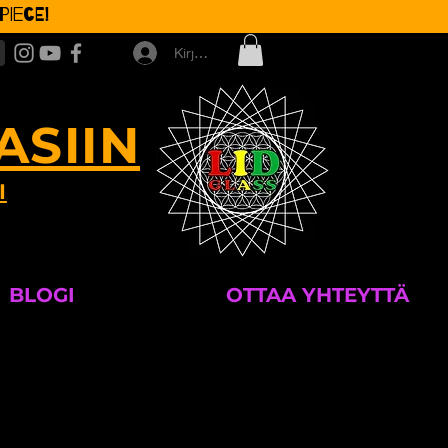
iece!
Kirjaudu
ASIIN
I
BLOGI
OTTAA YHTEYTTÄ