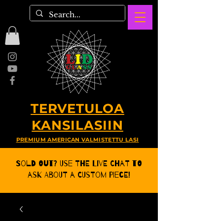
TERVETULOA
KANSILASIIN
PREMIUM AMERICAN VALMISTETTU LASI
Sold Out? Use the Live CHat to
ask about a Custom Piece!