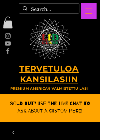
TERVETULOA
KANSILASIIN
PREMIUM AMERICAN VALMISTETTU LASI
Sold Out? Use the Live CHat to
ask about a Custom Piece!