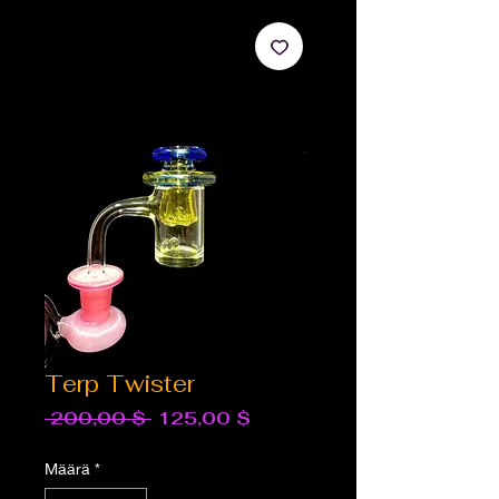
Terp Twister
Normaali
Alehinta
 200,00 $ 
125,00 $
hinta
Määrä
*