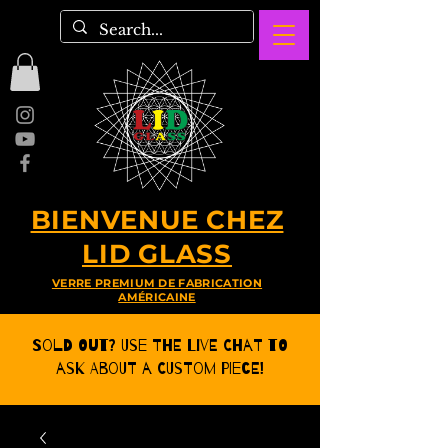
BIENVENUE CHEZ
LID GLASS
VERRE PREMIUM DE FABRICATION
AMÉRICAINE
Sold Out? Use the Live CHat to
ask about a Custom Piece!