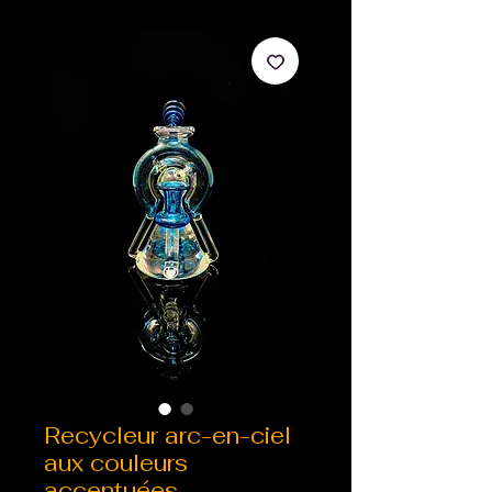
Recycleur arc-en-ciel
aux couleurs
accentuées