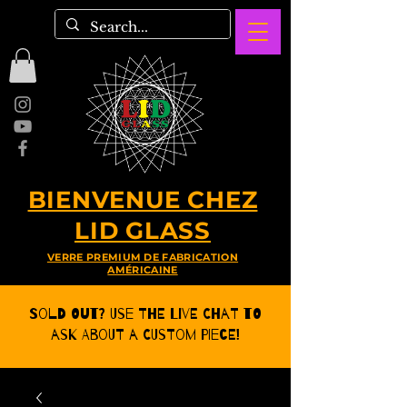
BIENVENUE CHEZ
LID GLASS
VERRE PREMIUM DE FABRICATION
AMÉRICAINE
Sold Out? Use the Live CHat to
ask about a Custom Piece!