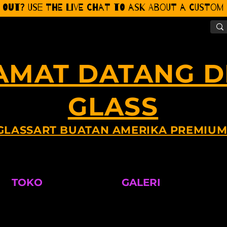
 Out? Use the Live CHat to ask about a Custom P
AMAT DATANG DI
GLASS
GLASSART BUATAN AMERIKA PREMIU
TOKO
GALERI