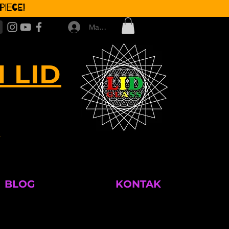
iece!
Masuk
 LID
M
BLOG
KONTAK