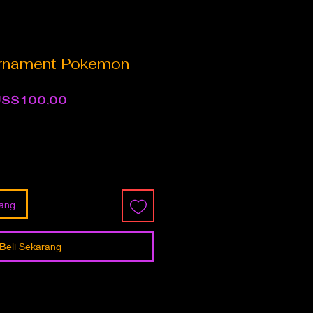
Ornament Pokemon
arga
Harga
S$100,00
eguler
Promosi
jang
Beli Sekarang