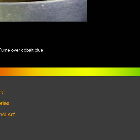
ume over cobalt blue
rt
ries
al Art