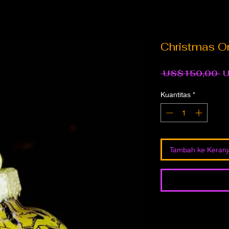
Christmas 
H
 US$150,00 
U
R
Kuantitas
*
Tambah ke Keran