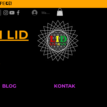
iece!
Masuk
 LID
M
BLOG
KONTAK