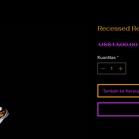
Recessed Re
 US$1.500,00 
Kuantitas
*
Tambah ke Keran