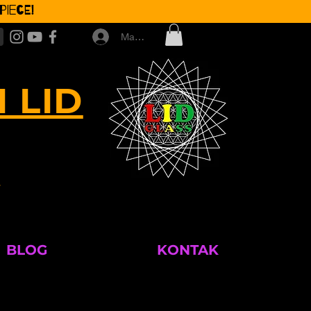
iece!
Masuk
 LID
M
BLOG
KONTAK