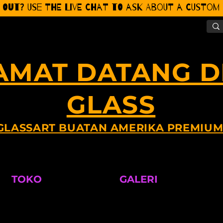
 Out? Use the Live CHat to ask about a Custom P
AMAT DATANG DI
GLASS
GLASSART BUATAN AMERIKA PREMIU
TOKO
GALERI