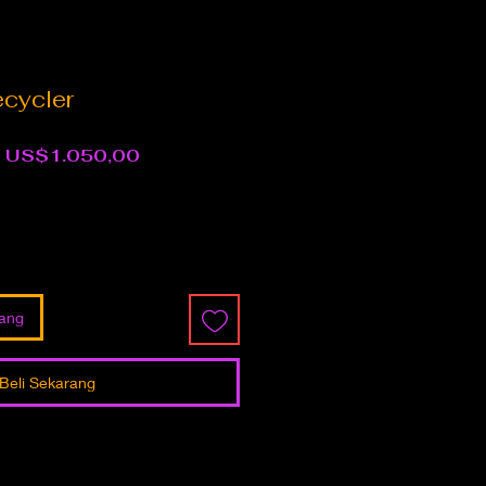
cycler
Harga
Harga
US$1.050,00
Reguler
Promosi
jang
Beli Sekarang