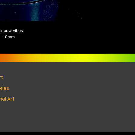
inbow vibes
10mm
rt
ries
al Art