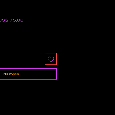
ormale
Verkoopprijs
US$ 75,00
rijs
Nu kopen