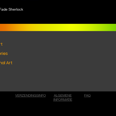
 Fade Sherlock
rt
ries
al Art
VERZENDINGSINFO
ALGEMENE
FAQ
INFORMATIE