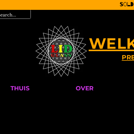
Sold
WELK
PR
THUIS
OVER