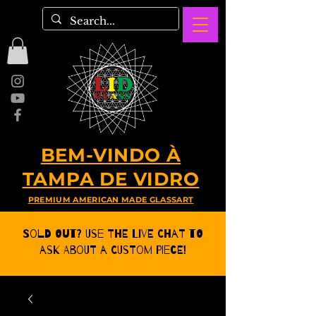
BEM-VINDO À
TAMPA DE VIDRO
PREMIUM AMERICAN MADE GLASSART
Sold Out? Use the Live CHat to
ask about a Custom Piece!