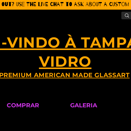
 Out? Use the Live CHat to ask about a Custom P
-VINDO À TAMP
VIDRO
PREMIUM AMERICAN MADE GLASSART
COMPRAR
GALERIA