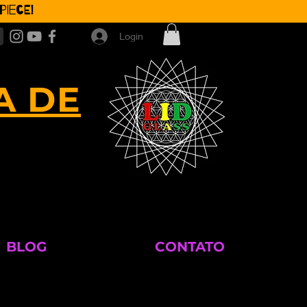
iece!
Login
A DE
BLOG
CONTATO