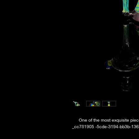
One of the most exquisite pi
_cc781905 -5cde-3194-bb3b-136b