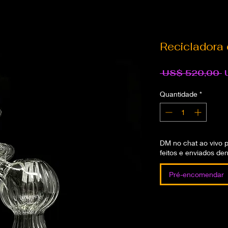
Recicladora 
P
 US$ 520,00 
n
Quantidade
*
DM no chat ao vivo 
feitos e enviados den
Pré-encomendar