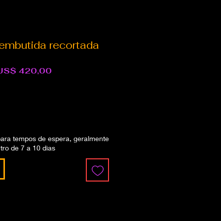
embutida recortada
reço
Preço
US$ 420,00
ormal
promocional
para tempos de espera, geralmente
tro de 7 a 10 dias