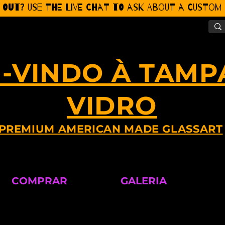
 Out? Use the Live CHat to ask about a Custom P
-VINDO À TAMP
VIDRO
PREMIUM AMERICAN MADE GLASSART
COMPRAR
GALERIA