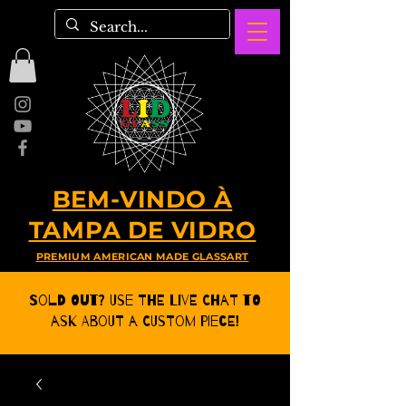
BEM-VINDO À
TAMPA DE VIDRO
PREMIUM AMERICAN MADE GLASSART
Sold Out? Use the Live CHat to
ask about a Custom Piece!