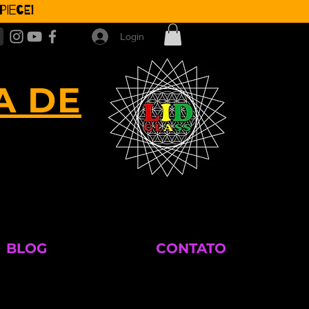
iece!
Login
A DE
BLOG
CONTATO