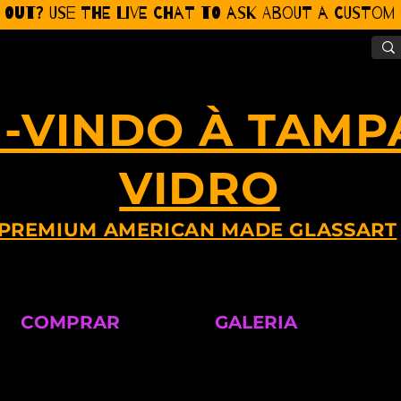
 Out? Use the Live CHat to ask about a Custom P
-VINDO À TAMP
VIDRO
PREMIUM AMERICAN MADE GLASSART
COMPRAR
GALERIA