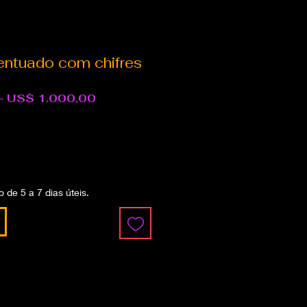
entuado com chifres
Preço
Preço
 
US$ 1.000,00
normal
promocional
 de 5 a 7 dias úteis.