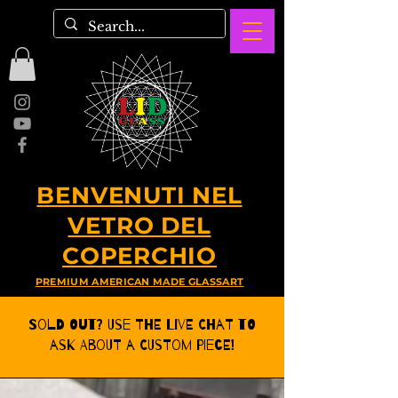
BENVENUTI NEL
VETRO DEL
COPERCHIO
PREMIUM AMERICAN MADE GLASSART
Sold Out? Use the Live CHat to
ask about a Custom Piece!