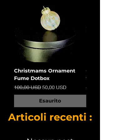
Christmams Ornament
Christmas Ornamen
Fume Dotbox
wigwag
Prezzo regolare
Prezzo scontato
Prezzo regolare
100,00 USD
50,00 USD
100,00 USD
Esaurito
Articoli recenti :