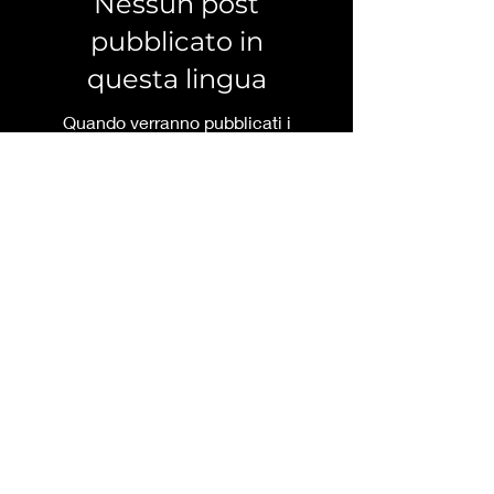
Nessun post
pubblicato in
questa lingua
Quando verranno pubblicati i
post, li vedrai qui.
CONSEGNATO A
CASA TUA
Unisciti al Banger Klub