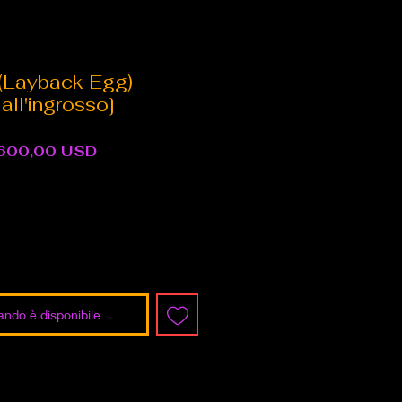
(Layback Egg)
ll'ingrosso]
rezzo
Prezzo
600,00 USD
egolare
scontato
ndo è disponibile