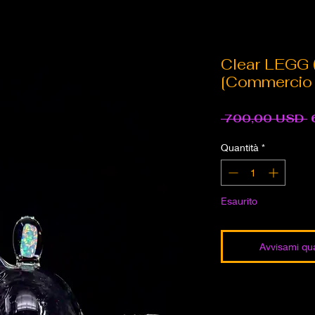
Clear LEGG 
[Commercio a
P
 700,00 USD 
r
Quantità
*
Esaurito
Avvisami qua