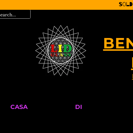
Sold
BE
CASA
DI