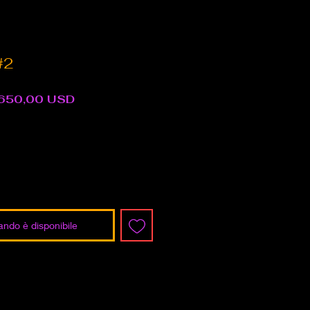
#2
rezzo
Prezzo
650,00 USD
egolare
scontato
ndo è disponibile