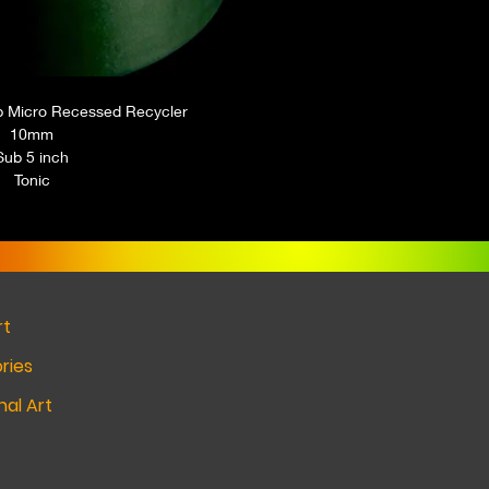
b Micro Recessed Recycler
10mm
Sub 5 inch
Tonic
rt
ries
al Art