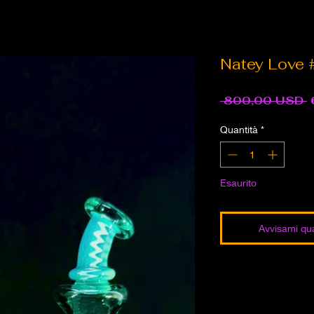
Natey Love 
P
 800,00 USD 
r
Quantità
*
Esaurito
Avvisami qua