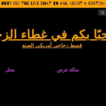
 Out? Use the Live CHat to ask about a Custom P
بًا بكم في غطاء الز
قسط زجاجي أمريكي الصنع
صالة عرض
محل