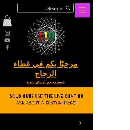
مرحبًا بكم في غطاء
الزجاج
قسط زجاجي أمريكي الصنع
Sold Out? Use the Live CHat to
ask about a Custom Piece!