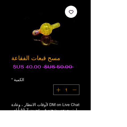
مسح قبعات الفقاعة
سعر
سعر
 ‏50.00 US$ 
عادي
البيع
الكمية
*
DM on Live Chat لأوقات الانتظار ، وعادة
ما يتم صنعه وشحنه في غضون 7-10 أيام
الطلب المسبق