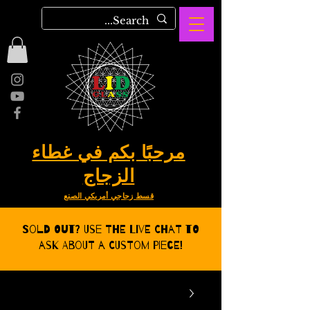
مرحبًا بكم في غطاء
الزجاج
قسط زجاجي أمريكي الصنع
Sold Out? Use the Live CHat to
ask about a Custom Piece!