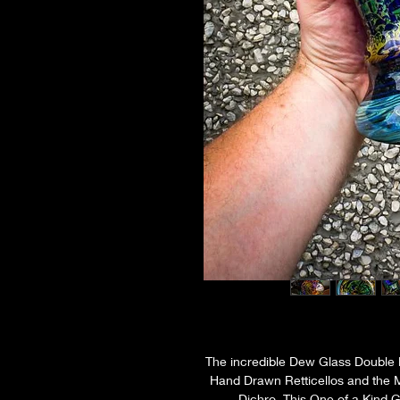
The incredible Dew Glass Double
Hand Drawn Retticellos and the
Dichro, This One of a Kind G