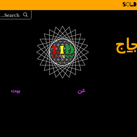
Sold
جاج
عن
بيت