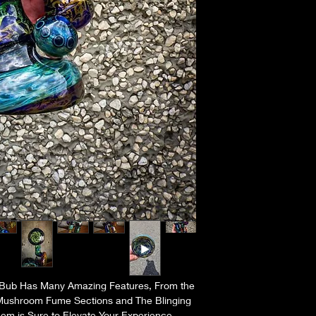
 Bub Has Many Amazing Features, From the
 Mushroom Fume Sections and The Blinging
em is Sure to Elevate Your Experience.