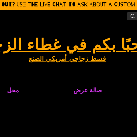
 Out? Use the Live CHat to ask about a Custom P
بًا بكم في غطاء الز
قسط زجاجي أمريكي الصنع
صالة عرض
محل