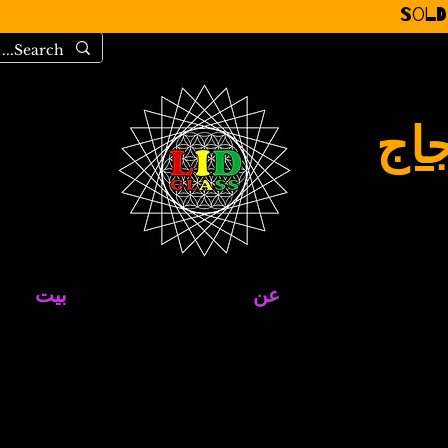
Sold
جاج
عن
بيت