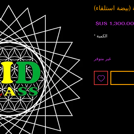
عر
سعر
ادي
البيع
الكمية
*
غير متوفر