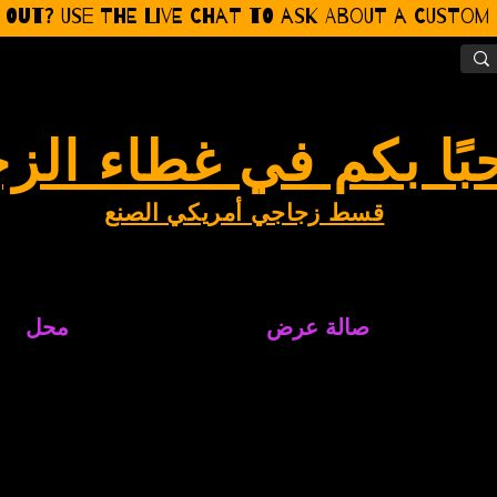
 Out? Use the Live CHat to ask about a Custom P
بًا بكم في غطاء الز
قسط زجاجي أمريكي الصنع
صالة عرض
محل