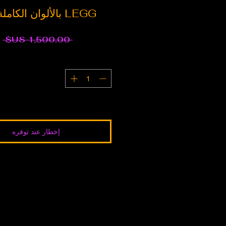
LEGG بالألوان الكاملة (بيضة استلقاء)
س
 ‏1,500.00 US$ 
ع
إخطار عند توفره