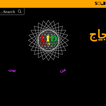
Sold
جاج
عن
بيت