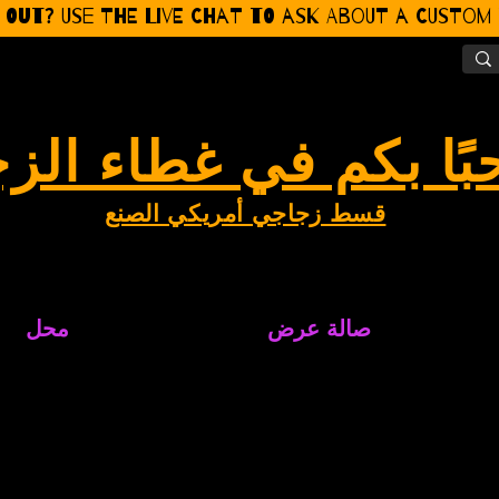
 Out? Use the Live CHat to ask about a Custom P
بًا بكم في غطاء الز
قسط زجاجي أمريكي الصنع
صالة عرض
محل