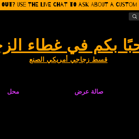
 Out? Use the Live CHat to ask about a Custom P
بًا بكم في غطاء الز
قسط زجاجي أمريكي الصنع
صالة عرض
محل