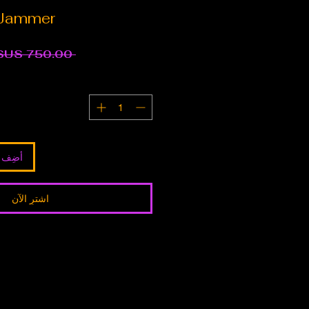
 Jammer
 ‏750.00 US$ 
أضِف إ
اشترِ الآن