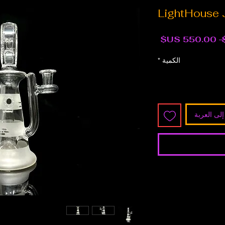
LightHouse
سعر
سعر
عادي
البيع
الكمية
*
لى العربة