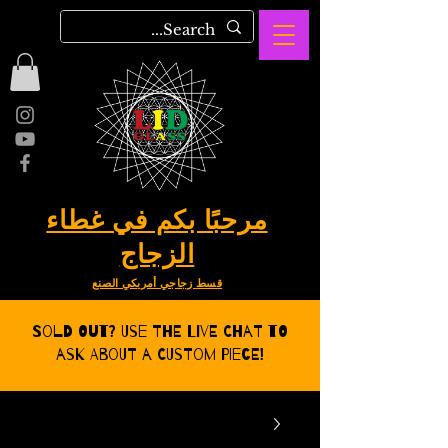
مرحبًا بكم في غطاء
الزجاج
قسط زجاجي أمريكي الصنع
Sold Out? Use the Live CHat to
ask about a Custom Piece!