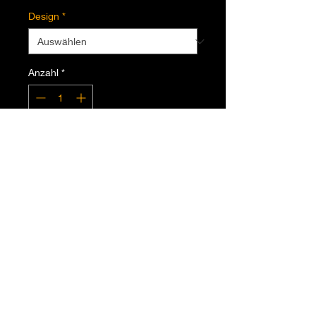
Design
*
Anzahl
*
Nicht verfügbar
Benachrichtigen lassen
Crushed Opal Serum 3DXL
ALLGEMEINE INFORMATION
VERSANDINFORMATION
FAQ