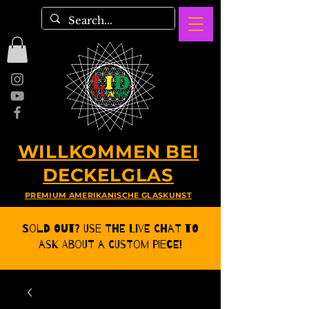
WILLKOMMEN BEI
DECKELGLAS
PREMIUM AMERIKANISCHE GLASKUNST
Sold Out? Use the Live CHat to
ask about a Custom Piece!