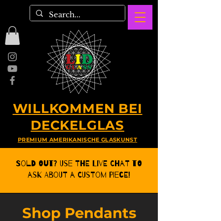
WILLKOMMEN BEI
DECKELGLAS
PREMIUM AMERIKANISCHE GLASKUNST
Sold Out? Use the Live CHat to
ask about a Custom Piece!
Shop Pendants