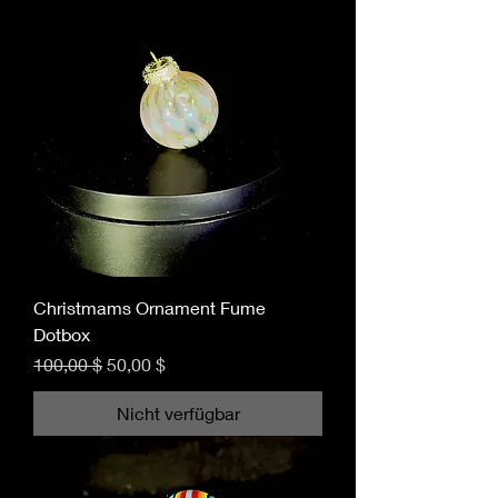
Christmams Ornament Fume
Dotbox
Standardpreis
Sale-Preis
100,00 $
50,00 $
Nicht verfügbar