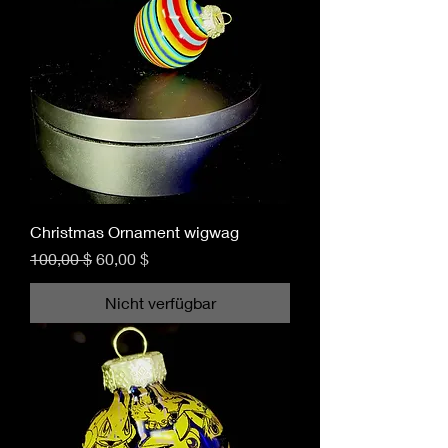
Christmas Ornament wigwag
Standardpreis
Sale-Preis
100,00 $
60,00 $
Nicht verfügbar