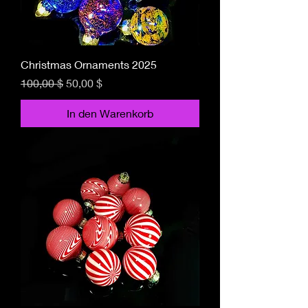
Christmas Ornaments 2025
Standardpreis
Sale-Preis
100,00 $
50,00 $
In den Warenkorb