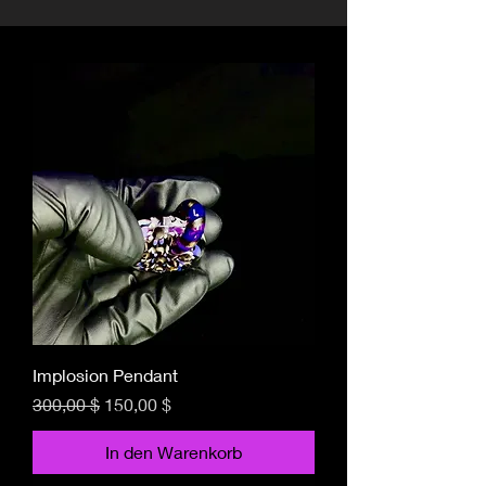
Implosion Pendant
Standardpreis
Sale-Preis
300,00 $
150,00 $
In den Warenkorb