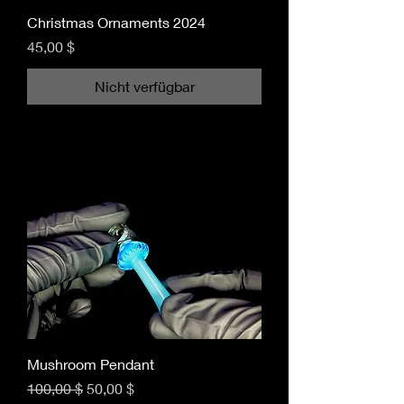
Christmas Ornaments 2024
Preis
45,00 $
Nicht verfügbar
Mushroom Pendant
Standardpreis
Sale-Preis
100,00 $
50,00 $