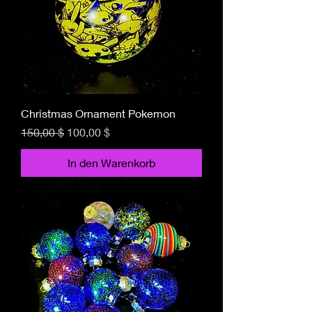
Christmas Ornament Pokemon
Standardpreis
Sale-Preis
150,00 $
100,00 $
In den Warenkorb