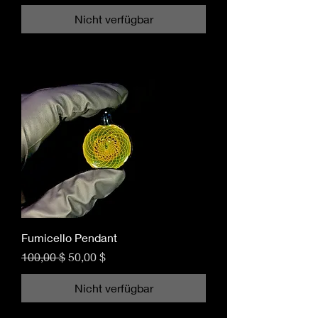
Nicht verfügbar
Fumicello Pendant
Standardpreis
Sale-Preis
100,00 $
50,00 $
Nicht verfügbar