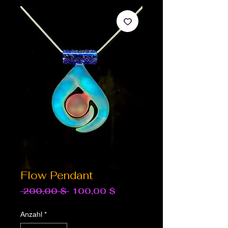
Flow Pendant
Standardpreis
Sale-
 200,00 $ 
100,00 $
Preis
Anzahl
*