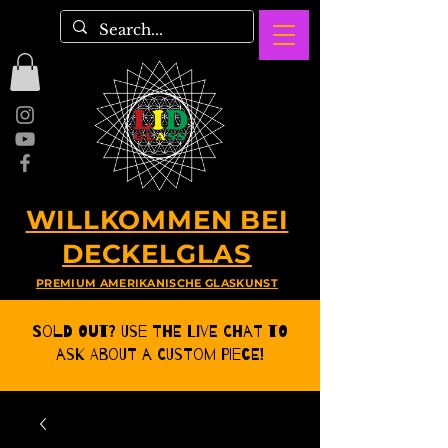
WILLKOMMEN BEI
DECKELGLAS
PREMIUM AMERIKANISCHE GLASKUNST
Sold Out? Use the Live CHat to
ask about a Custom Piece!