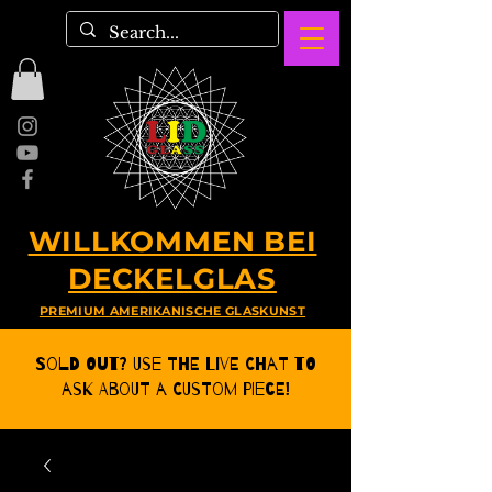
WILLKOMMEN BEI
DECKELGLAS
PREMIUM AMERIKANISCHE GLASKUNST
Sold Out? Use the Live CHat to
ask about a Custom Piece!